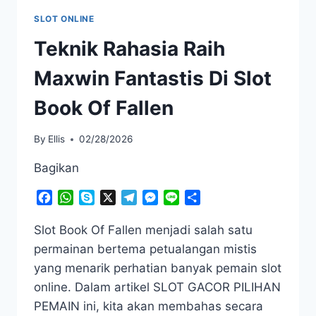
SLOT ONLINE
Teknik Rahasia Raih
Maxwin Fantastis Di Slot
Book Of Fallen
By
Ellis
02/28/2026
Bagikan
Facebook
WhatsApp
Skype
X
Telegram
Messenger
Line
Share
Slot Book Of Fallen menjadi salah satu
permainan bertema petualangan mistis
yang menarik perhatian banyak pemain slot
online. Dalam artikel SLOT GACOR PILIHAN
PEMAIN ini, kita akan membahas secara