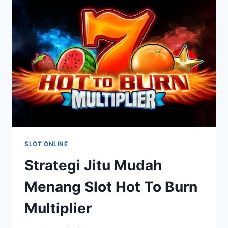
BASS
XMAS
XTREME,
AUTO
MAXWIN!
SLOT ONLINE
Strategi Jitu Mudah
Menang Slot Hot To Burn
Multiplier