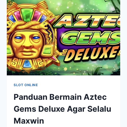
DI
SLOT
ANGEL
VS
SINNER
TANPA
RIBET
SLOT ONLINE
Panduan Bermain Aztec
Gems Deluxe Agar Selalu
Maxwin