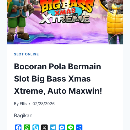
SLOT ONLINE
Bocoran Pola Bermain
Slot Big Bass Xmas
Xtreme, Auto Maxwin!
By
Ellis
02/28/2026
Bagikan
Facebook
WhatsApp
Skype
X
Telegram
Messenger
Line
Share