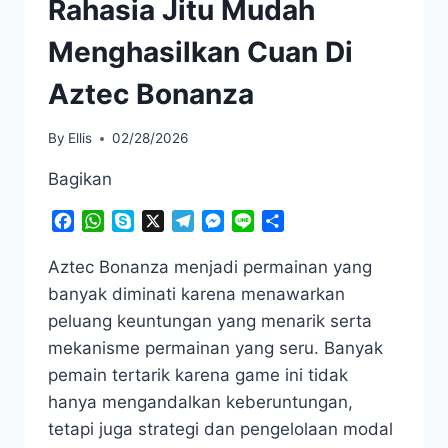
Rahasia Jitu Mudah
Menghasilkan Cuan Di
Aztec Bonanza
By
Ellis
02/28/2026
Bagikan
Facebook
WhatsApp
Skype
X
Telegram
Messenger
Line
Share
Aztec Bonanza menjadi permainan yang
banyak diminati karena menawarkan
peluang keuntungan yang menarik serta
mekanisme permainan yang seru. Banyak
pemain tertarik karena game ini tidak
hanya mengandalkan keberuntungan,
tetapi juga strategi dan pengelolaan modal