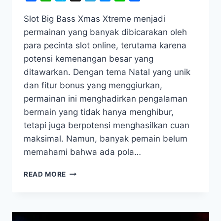
Slot Big Bass Xmas Xtreme menjadi
permainan yang banyak dibicarakan oleh
para pecinta slot online, terutama karena
potensi kemenangan besar yang
ditawarkan. Dengan tema Natal yang unik
dan fitur bonus yang menggiurkan,
permainan ini menghadirkan pengalaman
bermain yang tidak hanya menghibur,
tetapi juga berpotensi menghasilkan cuan
maksimal. Namun, banyak pemain belum
memahami bahwa ada pola…
BOCORAN
READ MORE
POLA
BERMAIN
SLOT
BIG