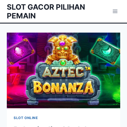
Skip
SLOT GACOR PILIHAN
to
PEMAIN
content
SLOT ONLINE