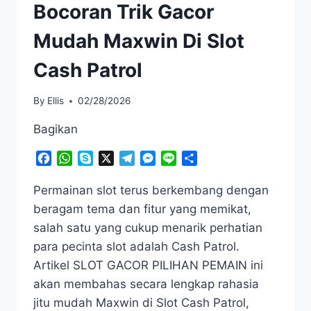
Bocoran Trik Gacor
Mudah Maxwin Di Slot
Cash Patrol
By
Ellis
02/28/2026
Bagikan
Facebook
WhatsApp
Skype
X
Telegram
Messenger
Line
Share
Permainan slot terus berkembang dengan
beragam tema dan fitur yang memikat,
salah satu yang cukup menarik perhatian
para pecinta slot adalah Cash Patrol.
Artikel SLOT GACOR PILIHAN PEMAIN ini
akan membahas secara lengkap rahasia
jitu mudah Maxwin di Slot Cash Patrol,