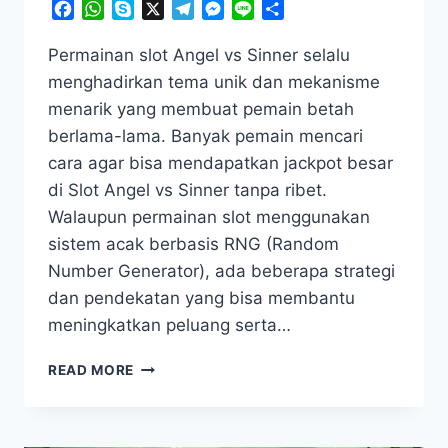
Facebook
WhatsApp
Skype
X
Telegram
Messenger
Line
Share
Permainan slot Angel vs Sinner selalu
menghadirkan tema unik dan mekanisme
menarik yang membuat pemain betah
berlama-lama. Banyak pemain mencari
cara agar bisa mendapatkan jackpot besar
di Slot Angel vs Sinner tanpa ribet.
Walaupun permainan slot menggunakan
sistem acak berbasis RNG (Random
Number Generator), ada beberapa strategi
dan pendekatan yang bisa membantu
meningkatkan peluang serta…
TIPS
READ MORE
DAPAT
JACKPOT
BESAR