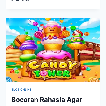
READ MORE
JITU
MUDAH
MENANG
SLOT
HOT
TO
BURN
MULTIPLIER
SLOT ONLINE
Bocoran Rahasia Agar