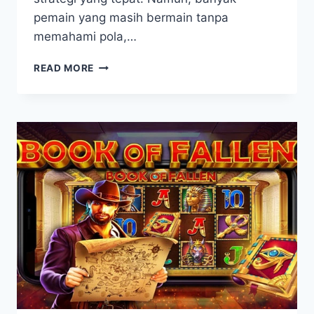
pemain yang masih bermain tanpa
memahami pola,…
BOCORAN
READ MORE
RAHASIA
AGAR
SELALU
MAXWIN
DI
SLOT
CANDY
TOWER