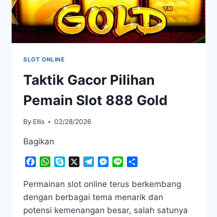
SLOT ONLINE
Taktik Gacor Pilihan
Pemain Slot 888 Gold
By
Ellis
02/28/2026
Bagikan
Facebook
WhatsApp
Skype
X
Telegram
Messenger
Line
Share
Permainan slot online terus berkembang
dengan berbagai tema menarik dan
potensi kemenangan besar, salah satunya