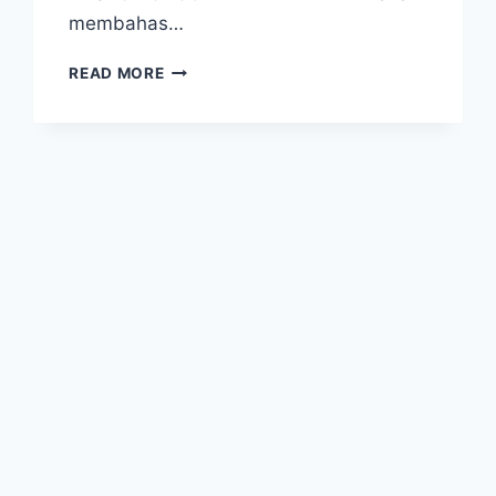
membahas…
PESONA
READ MORE
DEWI
LAUT
MENGUASAI
KEBERUNTUNGAN
SLOT
QUEEN
OF
BOUNTY