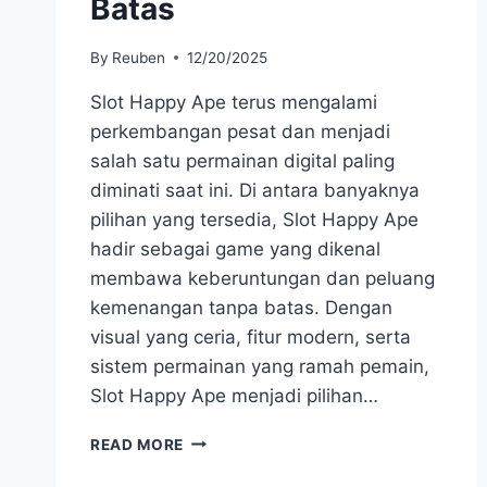
Batas
By
Reuben
12/20/2025
Slot Happy Ape terus mengalami
perkembangan pesat dan menjadi
salah satu permainan digital paling
diminati saat ini. Di antara banyaknya
pilihan yang tersedia, Slot Happy Ape
hadir sebagai game yang dikenal
membawa keberuntungan dan peluang
kemenangan tanpa batas. Dengan
visual yang ceria, fitur modern, serta
sistem permainan yang ramah pemain,
Slot Happy Ape menjadi pilihan…
SLOT
READ MORE
HAPPY
APE