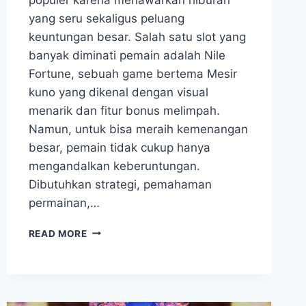
yang seru sekaligus peluang
keuntungan besar. Salah satu slot yang
banyak diminati pemain adalah Nile
Fortune, sebuah game bertema Mesir
kuno yang dikenal dengan visual
menarik dan fitur bonus melimpah.
Namun, untuk bisa meraih kemenangan
besar, pemain tidak cukup hanya
mengandalkan keberuntungan.
Dibutuhkan strategi, pemahaman
permainan,…
TIPS
READ MORE
CERDAS
BERMAIN
SLOT
NILE
FORTUNE