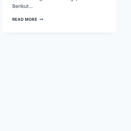
Berikut…
PERJALANAN
READ MORE
MITOLOGI
TIMUR
MEMBUKA
REZEKI
BESAR
SLOT
PHOENIX
RISES
ABADI