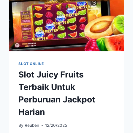
SLOT ONLINE
Slot Juicy Fruits
Terbaik Untuk
Perburuan Jackpot
Harian
By
Reuben
12/20/2025