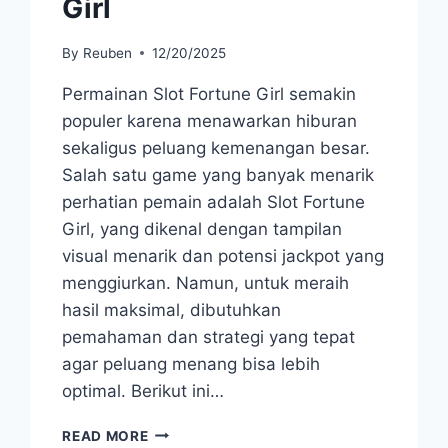
Girl
By
Reuben
12/20/2025
Permainan Slot Fortune Girl semakin
populer karena menawarkan hiburan
sekaligus peluang kemenangan besar.
Salah satu game yang banyak menarik
perhatian pemain adalah Slot Fortune
Girl, yang dikenal dengan tampilan
visual menarik dan potensi jackpot yang
menggiurkan. Namun, untuk meraih
hasil maksimal, dibutuhkan
pemahaman dan strategi yang tepat
agar peluang menang bisa lebih
optimal. Berikut ini…
KUNCI
READ MORE