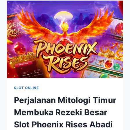
KEBERUNTUNGAN
SLOT
QUEEN
OF
BOUNTY
SLOT ONLINE
Perjalanan Mitologi Timur
Membuka Rezeki Besar
Slot Phoenix Rises Abadi