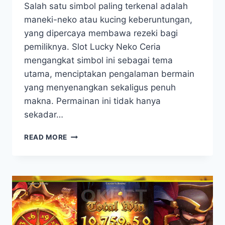
Salah satu simbol paling terkenal adalah
maneki-neko atau kucing keberuntungan,
yang dipercaya membawa rezeki bagi
pemiliknya. Slot Lucky Neko Ceria
mengangkat simbol ini sebagai tema
utama, menciptakan pengalaman bermain
yang menyenangkan sekaligus penuh
makna. Permainan ini tidak hanya
sekadar…
KEINDAHAN
READ MORE
BUDAYA
JEPANG
MEMBAWA
HOKI
DI
SLOT
LUCKY
NEKO