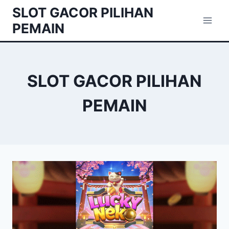
Skip
SLOT GACOR PILIHAN
to
PEMAIN
content
SLOT GACOR PILIHAN
PEMAIN