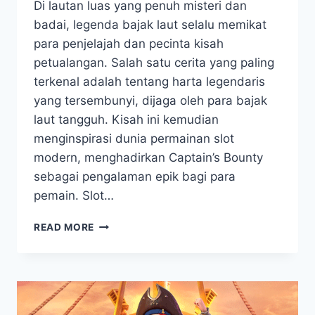
Di lautan luas yang penuh misteri dan
badai, legenda bajak laut selalu memikat
para penjelajah dan pecinta kisah
petualangan. Salah satu cerita yang paling
terkenal adalah tentang harta legendaris
yang tersembunyi, dijaga oleh para bajak
laut tangguh. Kisah ini kemudian
menginspirasi dunia permainan slot
modern, menghadirkan Captain’s Bounty
sebagai pengalaman epik bagi para
pemain. Slot…
PETUALANGAN
READ MORE
BAJAK
LAUT
EPIK
MEMBURU
HARTA
SLOT